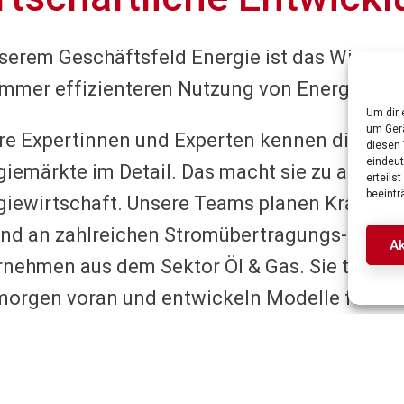
serem Geschäftsfeld Energie ist das Wissen, 
immer effizienteren Nutzung von Energie ste
Um dir 
um Gerä
re Expertinnen und Experten kennen die unte
diesen 
eindeut
giemärkte im Detail. Das macht sie zu anerk
erteils
beeintr
giewirtschaft. Unsere Teams planen Kraftwer
ind an zahlreichen ­Stromübertragungs-Großpr
Ak
rnehmen aus dem Sektor Öl & Gas. Sie treiben
morgen voran und entwickeln Modelle für die
trizität, Wärme und Verkehr sowie Konzepte f
seiner technischen und ökonomischen Kompete