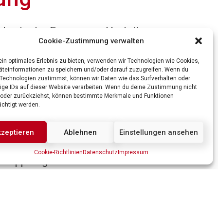
das in der Erzeugung, Verteilung
Cookie-Zustimmung verwalten
ckt zuhause.
ein optimales Erlebnis zu bieten, verwenden wir Technologien wie Cookies,
teinformationen zu speichern und/oder darauf zuzugreifen. Wenn du
rschiedlich organisierten
Technologien zustimmst, können wir Daten wie das Surfverhalten oder
ige IDs auf dieser Website verarbeiten. Wenn du deine Zustimmung nicht
annten Beratenden der globalen
t oder zurückziehst, können bestimmte Merkmale und Funktionen
ächtigt werden.
ke und elektrotechnische Anlagen,
ojekten beteiligt und beraten
zeptieren
Ablehnen
Einstellungen ansehen
 Forschungsprojekte für die Netze
Cookie-Richtlinien
Datenschutz
Impressum
 Kopplung der Sektoren
ür die Energiespeicherung.
nz gestaltet Fichtner die