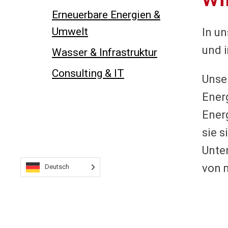
Erneuerbare Energien &
Umwelt
In un
und 
Wasser & Infrastruktur
Consulting & IT
Unse
Ener
Ener
sie s
Unte
von 
Deutsch
Elek
Mit 