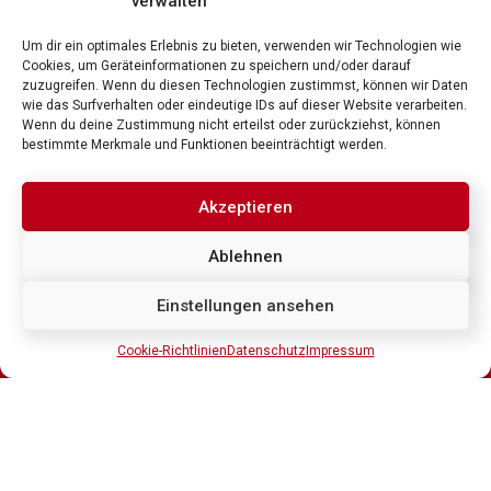
verwalten
Um dir ein optimales Erlebnis zu bieten, verwenden wir Technologien wie
Unternehmen
Cookies, um Geräteinformationen zu speichern und/oder darauf
zuzugreifen. Wenn du diesen Technologien zustimmst, können wir Daten
Über Uns
wie das Surfverhalten oder eindeutige IDs auf dieser Website verarbeiten.
Wenn du deine Zustimmung nicht erteilst oder zurückziehst, können
bestimmte Merkmale und Funktionen beeinträchtigt werden.
Akzeptieren
Ablehnen
Geschäftsfelder
Einstellungen ansehen
Erneuerbare Energien
Infrastruktur
Cookie-Richtlinien
Datenschutz
Impressum
Deutsch
IT-Dienstleistung
Consulting
Projekt